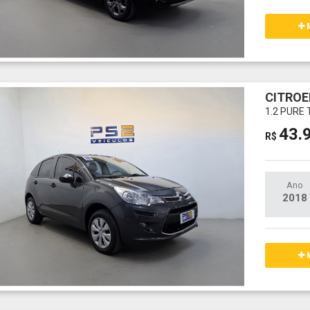
M
CITROE
1.2 PURE
43.
R$
Ano
2018
M