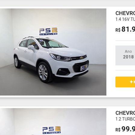
CHEVR
1.4 16V 
81.
R$
Ano
2018
M
CHEVR
1.2 TURB
99.
R$