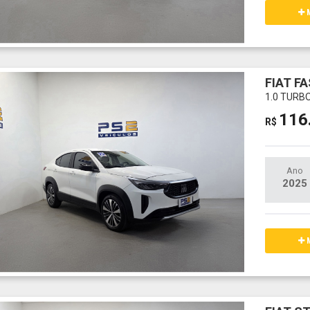
M
FIAT F
1.0 TURB
116
R$
Ano
2025
M