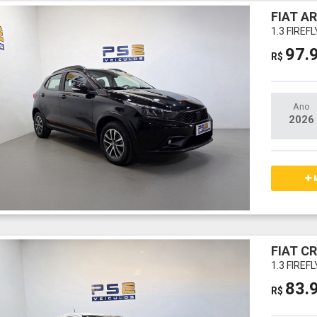
FIAT A
1.3 FIREF
97.
R$
Ano
2026
M
FIAT C
1.3 FIREF
83.
R$