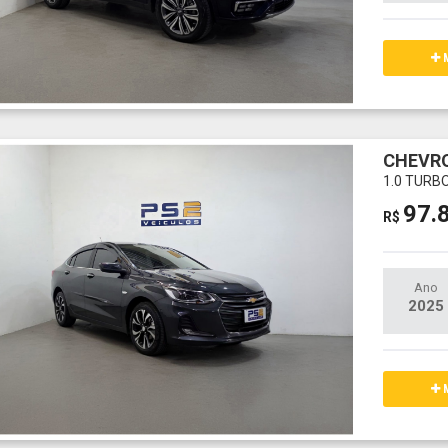
M
CHEVRO
1.0 TURB
97.
R$
Ano
2025
M