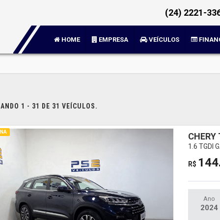
(24) 2221-33
HOME
EMPRESA
VEÍCULOS
FINAN
NDO 1 - 31 DE 31 VEÍCULOS.
INA
CHERY 
1.6 TGDI
144
R$
Ano
2024